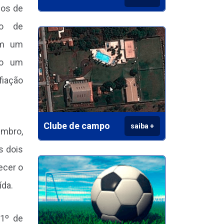
ios de
vo de
em um
ndo um
fiação
Clube de campo
saiba +
embro,
s dois
ecer o
ída.
 1º de