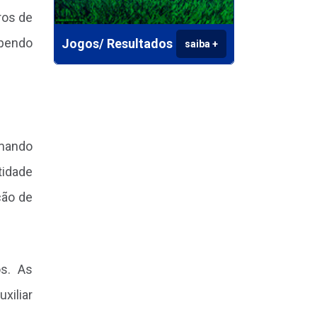
ros de
mpendo
Jogos/ Resultados
saiba +
omando
tidade
ção de
s. As
xiliar