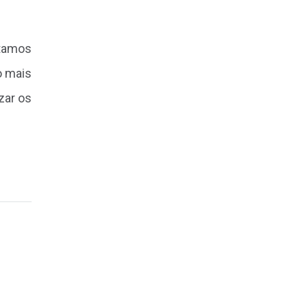
stamos
o mais
zar os