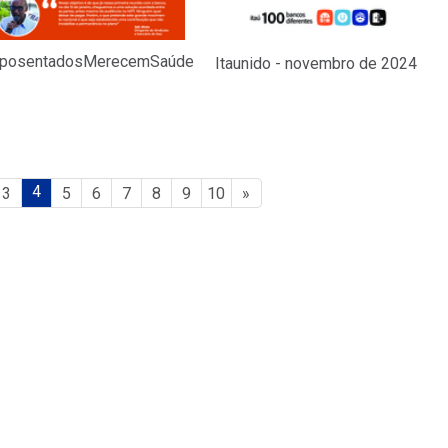
posentadosMerecemSaúde
Itaunido - novembro de 2024
4
3
5
6
7
8
9
10
»