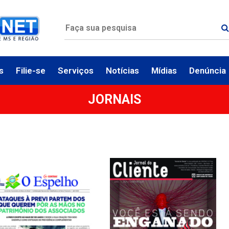
s
Filie-se
Serviços
Notícias
Mídias
Denúncia
JORNAIS